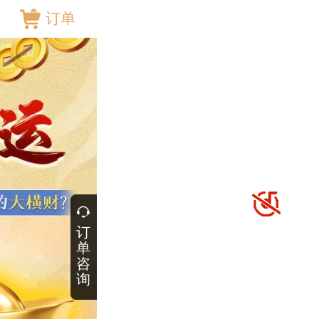
订单
订
单
咨
询