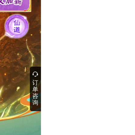
订
单
咨
询