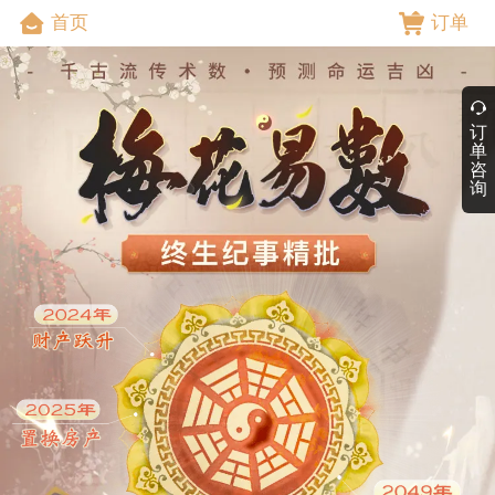
首页
订单
订
单
咨
询