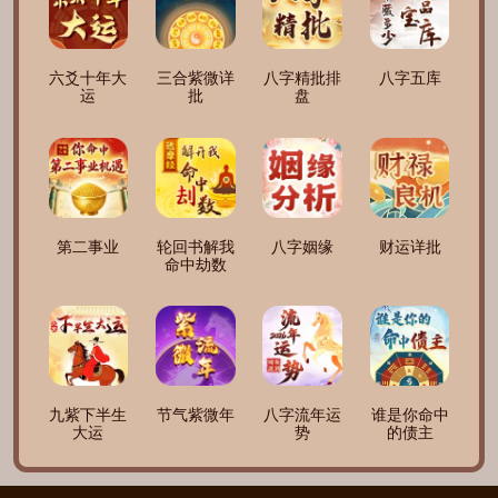
六爻十年大
三合紫微详
八字精批排
八字五库
运
批
盘
第二事业
轮回书解我
八字姻缘
财运详批
命中劫数
九紫下半生
节气紫微年
八字流年运
谁是你命中
大运
势
的债主