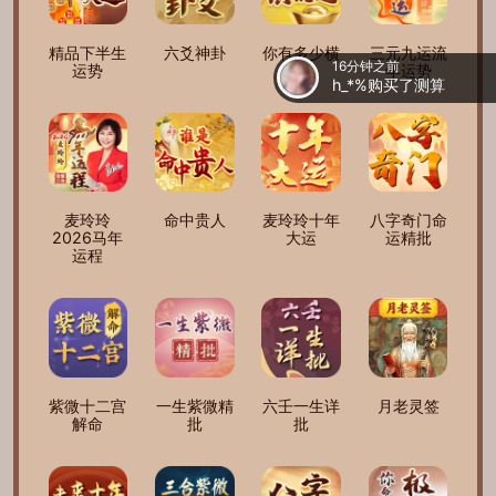
16分钟之前
h_*%
购买了测算
精品下半生
六爻神卦
你有多少横
三元九运流
3分钟之前
运势
财运
年运势
忘*初
购买了测算
20分钟之前
ki*ko🦋
购买了测算
8分钟之前
夏*天。
购买了测算
9分钟之前
麦玲玲
命中贵人
麦玲玲十年
八字奇门命
荣*融
购买了测算
2026马年
大运
运精批
运程
35分钟之前
風*起、吹
购买了测算
29分钟之前
s*un🦓
购买了测算
紫微十二宫
一生紫微精
六壬一生详
月老灵签
解命
批
批