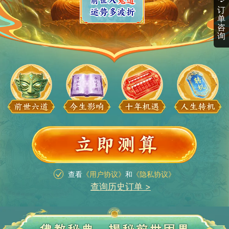
订
单
咨
询
查看
《用户协议》
和
《隐私协议》
查询历史订单 >